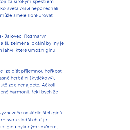
tojí za širokým spektrem
lko světa ABG neponechali
rý může směle konkurovat
ce- Jalovec, Rozmarýn,
lší, zejména lokální byliny je
lahví, které umožní ginu
e lze cítit příjemnou hořkost
jasně herbální (kytičkový),
hutě zde nenajdete. Ačkoli
žené harmonii, řekl bych že
yznavače nasládlejších ginů.
ro svou sladší chuť je
taci ginu bylinným směrem,