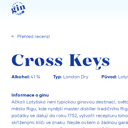
Přehled recenzí
Cross Keys
Alkohol
Typ
Původ
41 %
London Dry
Loty
Informace o ginu
Ačkoli Lotyšsko není typickou ginovou destinací, světov
město Rigu, kde nynější master distiller tradičního Ri
počátky se datují do roku 1752, vytvořil recepturu toh
skříženými klíči ve znaku. Nejde ovšem o žádnou gará