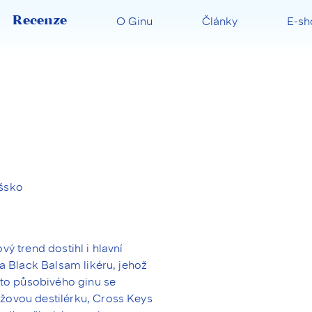
Recenze
O Ginu
Články
E-sh
šsko
ý trend dostihl i hlavní
ga Black Balsam likéru, jehož
oto působivého ginu se
žovou destilérku, Cross Keys