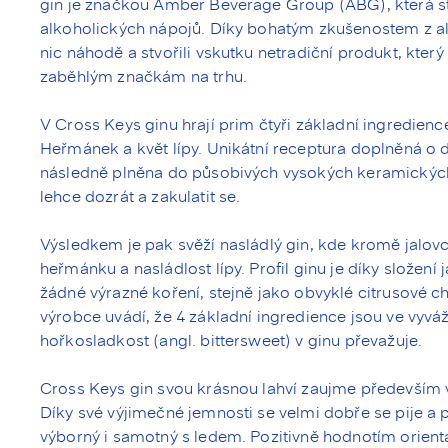
gin je značkou Amber Beverage Group (ABG), která s
alkoholických nápojů. Díky bohatým zkušenostem z a
nic náhodě a stvořili vskutku netradiční produkt, kte
zaběhlým značkám na trhu.
V Cross Keys ginu hrají prim čtyři základní ingredien
Heřmánek a květ lípy. Unikátní receptura doplněná o da
následně plněna do působivých vysokých keramických 
lehce dozrát a zakulatit se.
Výsledkem je pak svěží nasládlý gin, kde kromě jalovc
heřmánku a nasládlost lípy. Profil ginu je díky složení 
žádné výrazné koření, stejně jako obvyklé citrusové c
výrobce uvádí, že 4 základní ingredience jsou ve vyvá
hořkosladkost (angl. bittersweet) v ginu převažuje.
Cross Keys gin svou krásnou lahví zaujme především v
Díky své výjimečné jemnosti se velmi dobře se pije a p
výborný i samotný s ledem. Pozitivně hodnotím orien